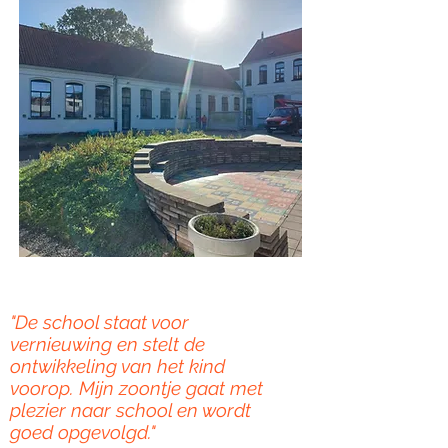
"De school staat voor
vernieuwing en stelt de
ontwikkeling van het kind
voorop. Mijn zoontje gaat met
plezier naar school en wordt
goed opgevolgd."