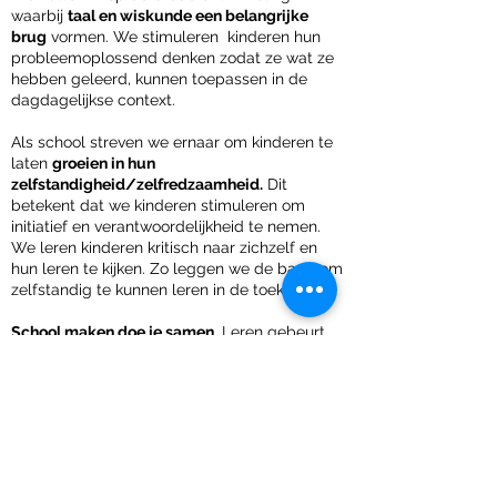
waarbij
taal en wiskunde een belangrijke
brug
vormen. We stimuleren kinderen hun
probleemoplossend denken zodat ze wat ze
hebben geleerd, kunnen toepassen in de
dagdagelijkse context.
Als school streven we ernaar om kinderen te
laten
groeien in hun
zelfstandigheid/zelfredzaamheid.
Dit
betekent dat we kinderen stimuleren om
initiatief en verantwoordelijkheid te nemen.
We leren kinderen kritisch naar zichzelf en
hun leren te kijken. Zo leggen we de basis om
zelfstandig te kunnen leren in de toekomst.
School maken doe je samen
. Leren gebeurt
met elkaar en van elkaar. Ouders zijn een
belangrijke partner. Onze omgeving helpt ons
actief tot leren te komen.